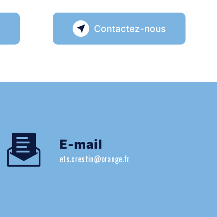
s
Contactez-nous
E-mail
ets.crestin@orange.fr