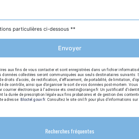
tions particulières ci-dessous **
Envoyer
s aux fins de vous contacter et sont enregistrées dans un fichier informatis
Les données collectées seront communiquées aux seuls destinataires suivants:
droits d’accès, de rectification, d’effacement, de portabilité, de limitation, d’
rité de contrôle, ainsi que d’organiser le sort de vos données post-mortem. Vous
r courrier électronique à l'adresse ets.crestin@orange.fr. Un justificatif d'id
 la durée de prescription légale aux fins probatoires et de gestion des contentie
tte adresse:
Bloctel.gouv.fr
. Consultez le site cnil.fr pour plus d’informations sur
Recherches fréquentes