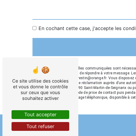
En cochant cette case, j'accepte les condi
** Les données personnelles communiquées sont nécessaire
traitants dans le seul but de répondre à votre message. 
Martin-de-Seignanx ets.crestin@orange.fr. Vous disposez de 
Ce site utilise des cookies
et du droit d’introduire une réclamation auprès d’une auto
et vous donne le contrôle
Av. du Quartier Neuf, 40390 Saint-Martin-de-Seignanx ou pa
sur ceux que vous
données pendant la période de prise de contact puis pendant
d'opposition au démarchage téléphonique, disponible à ce
souhaitez activer
Tout accepter
Tout refuser