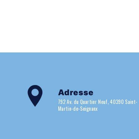
Adresse
792 Av. du Quartier Neuf, 40390 Saint-
Martin-de-Seignanx