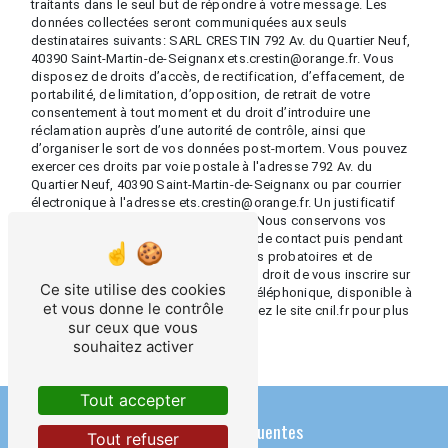
traitants dans le seul but de répondre à votre message. Les
données collectées seront communiquées aux seuls
destinataires suivants: SARL CRESTIN 792 Av. du Quartier Neuf,
40390 Saint-Martin-de-Seignanx ets.crestin@orange.fr. Vous
disposez de droits d’accès, de rectification, d’effacement, de
portabilité, de limitation, d’opposition, de retrait de votre
consentement à tout moment et du droit d’introduire une
réclamation auprès d’une autorité de contrôle, ainsi que
d’organiser le sort de vos données post-mortem. Vous pouvez
exercer ces droits par voie postale à l'adresse 792 Av. du
Quartier Neuf, 40390 Saint-Martin-de-Seignanx ou par courrier
électronique à l'adresse ets.crestin@orange.fr. Un justificatif
d'identité pourra vous être demandé. Nous conservons vos
données pendant la période de prise de contact puis pendant
la durée de prescription légale aux fins probatoires et de
gestion des contentieux. Vous avez le droit de vous inscrire sur
Ce site utilise des cookies
la liste d'opposition au démarchage téléphonique, disponible à
et vous donne le contrôle
cette adresse:
Bloctel.gouv.fr
. Consultez le site cnil.fr pour plus
sur ceux que vous
d’informations sur vos droits.
souhaitez activer
Tout accepter
Recherches fréquentes
Tout refuser