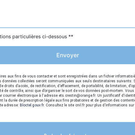
tions particulières ci-dessous **
Envoyer
s aux fins de vous contacter et sont enregistrées dans un fichier informatis
Les données collectées seront communiquées aux seuls destinataires suivants:
droits d’accès, de rectification, d’effacement, de portabilité, de limitation, d’
rité de contrôle, ainsi que d’organiser le sort de vos données post-mortem. Vous
r courrier électronique à l'adresse ets.crestin@orange.fr. Un justificatif d'id
 la durée de prescription légale aux fins probatoires et de gestion des contentie
tte adresse:
Bloctel.gouv.fr
. Consultez le site cnil.fr pour plus d’informations sur