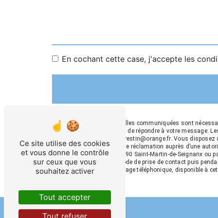
En cochant cette case, j'accepte les condi
** Les données personnelles communiquées sont nécessaire
traitants dans le seul but de répondre à votre message. 
Martin-de-Seignanx ets.crestin@orange.fr. Vous disposez de 
Ce site utilise des cookies
et du droit d’introduire une réclamation auprès d’une auto
et vous donne le contrôle
Av. du Quartier Neuf, 40390 Saint-Martin-de-Seignanx ou pa
sur ceux que vous
données pendant la période de prise de contact puis pendant
d'opposition au démarchage téléphonique, disponible à ce
souhaitez activer
Tout accepter
Tout refuser