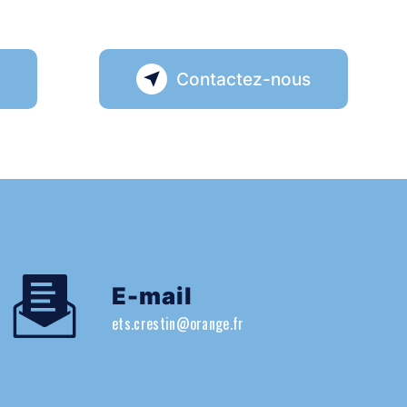
s
Contactez-nous
E-mail
ets.crestin@orange.fr