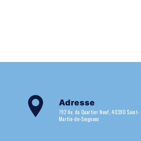
Adresse
792 Av. du Quartier Neuf, 40390 Saint-
Martin-de-Seignanx