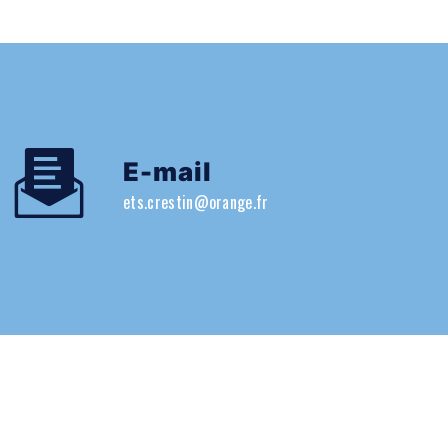
E-mail
ets.crestin@orange.fr