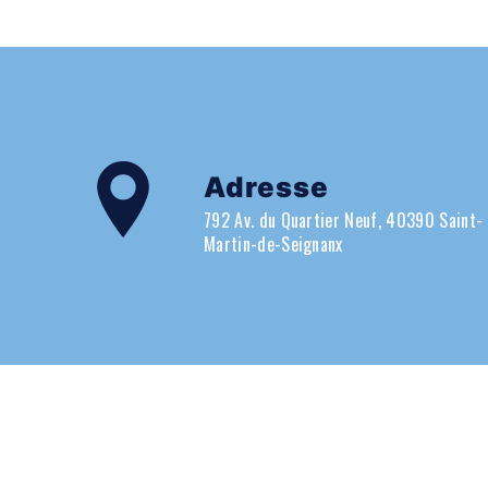
Adresse
792 Av. du Quartier Neuf, 40390 Saint-
Martin-de-Seignanx