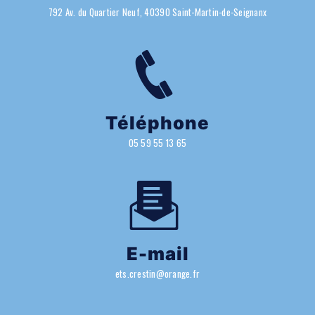
792 Av. du Quartier Neuf, 40390 Saint-Martin-de-Seignanx
Téléphone
05 59 55 13 65
E-mail
ets.crestin@orange.fr