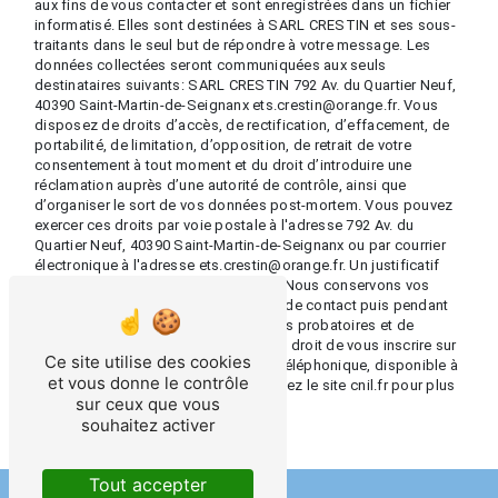
aux fins de vous contacter et sont enregistrées dans un fichier
informatisé. Elles sont destinées à SARL CRESTIN et ses sous-
traitants dans le seul but de répondre à votre message. Les
données collectées seront communiquées aux seuls
destinataires suivants: SARL CRESTIN 792 Av. du Quartier Neuf,
40390 Saint-Martin-de-Seignanx ets.crestin@orange.fr. Vous
disposez de droits d’accès, de rectification, d’effacement, de
portabilité, de limitation, d’opposition, de retrait de votre
consentement à tout moment et du droit d’introduire une
réclamation auprès d’une autorité de contrôle, ainsi que
d’organiser le sort de vos données post-mortem. Vous pouvez
exercer ces droits par voie postale à l'adresse 792 Av. du
Quartier Neuf, 40390 Saint-Martin-de-Seignanx ou par courrier
électronique à l'adresse ets.crestin@orange.fr. Un justificatif
d'identité pourra vous être demandé. Nous conservons vos
données pendant la période de prise de contact puis pendant
la durée de prescription légale aux fins probatoires et de
gestion des contentieux. Vous avez le droit de vous inscrire sur
Ce site utilise des cookies
la liste d'opposition au démarchage téléphonique, disponible à
et vous donne le contrôle
cette adresse:
Bloctel.gouv.fr
. Consultez le site cnil.fr pour plus
sur ceux que vous
d’informations sur vos droits.
souhaitez activer
Tout accepter