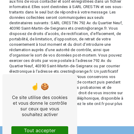
aux fins de vous contacter et sont enregistrées dans un fichier
informatisé. Elles sont destinées à SARL CRESTIN et ses sous-
traitants dans le seul but de répondre à votre message. Les
données collectées seront communiquées aux seuls
destinataires suivants: SARL CRESTIN 792 Av. du Quartier Neuf,
40390 Saint-Martin-de-Seignanx ets.crestin@orange.fr. Vous
disposez de droits d’accès, de rectification, d’effacement, de
portabilité, de limitation, d’opposition, de retrait de votre
consentement à tout moment et du droit d’introduire une
réclamation auprès d’une autorité de contrôle, ainsi que
d’organiser le sort de vos données post-mortem. Vous pouvez
exercer ces droits par voie postale à l'adresse 792 Av. du
Quartier Neuf, 40390 Saint-Martin-de-Seignanx ou par courrier
électronique à l'adresse ets.crestin@orange.fr. Un justificatif
d'identité pourra vous être demandé. Nous conservons vos
données pendant la période de prise de contact puis pendant
la durée de prescription légale aux fins probatoires et de
gestion des contentieux. Vous avez le droit de vous inscrire sur
Ce site utilise des cookies
la liste d'opposition au démarchage téléphonique, disponible à
et vous donne le contrôle
cette adresse:
Bloctel.gouv.fr
. Consultez le site cnil.fr pour plus
sur ceux que vous
d’informations sur vos droits.
souhaitez activer
Tout accepter