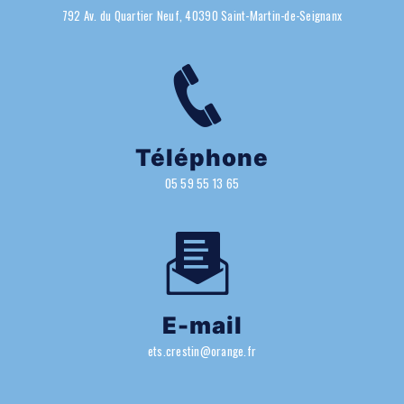
792 Av. du Quartier Neuf, 40390 Saint-Martin-de-Seignanx
Téléphone
05 59 55 13 65
E-mail
ets.crestin@orange.fr