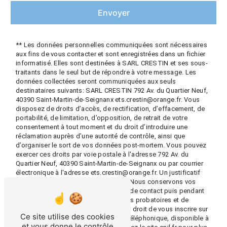
Envoyer
** Les données personnelles communiquées sont nécessaires
aux fins de vous contacter et sont enregistrées dans un fichier
informatisé. Elles sont destinées à SARL CRESTIN et ses sous-
traitants dans le seul but de répondre à votre message. Les
données collectées seront communiquées aux seuls
destinataires suivants: SARL CRESTIN 792 Av. du Quartier Neuf,
40390 Saint-Martin-de-Seignanx ets.crestin@orange.fr. Vous
disposez de droits d’accès, de rectification, d’effacement, de
portabilité, de limitation, d’opposition, de retrait de votre
consentement à tout moment et du droit d’introduire une
réclamation auprès d’une autorité de contrôle, ainsi que
d’organiser le sort de vos données post-mortem. Vous pouvez
exercer ces droits par voie postale à l'adresse 792 Av. du
Quartier Neuf, 40390 Saint-Martin-de-Seignanx ou par courrier
électronique à l'adresse ets.crestin@orange.fr. Un justificatif
d'identité pourra vous être demandé. Nous conservons vos
données pendant la période de prise de contact puis pendant
la durée de prescription légale aux fins probatoires et de
gestion des contentieux. Vous avez le droit de vous inscrire sur
Ce site utilise des cookies
la liste d'opposition au démarchage téléphonique, disponible à
et vous donne le contrôle